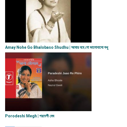
Amay Nohe Go Bhalobaso Shudhu | আমায় নহে গো ভালোবাসো শুধু
Porodeshi Megh | পরদেশী মেঘ