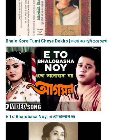
Bhalo Kore Tumi Cheye Dekho | ভালো করে তুমি চেয়ে দেখো
E To Bhalobasa Noy | এ তো ভালবাসা ন​য়