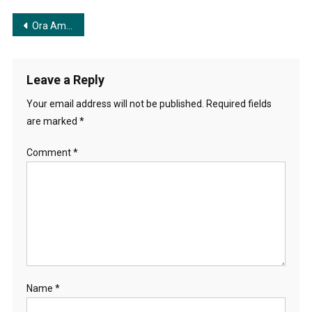
Post
Ora Amar Mukher Bhasha | ওরা আমার মুখের ভাষা
navigation
Leave a Reply
Your email address will not be published.
Required fields
are marked
*
Comment
*
Name
*