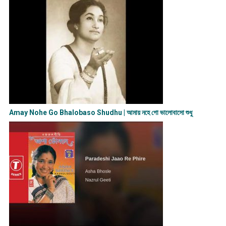
Amay Nohe Go Bhalobaso Shudhu | আমায় নহে গো ভালোবাসো শুধু