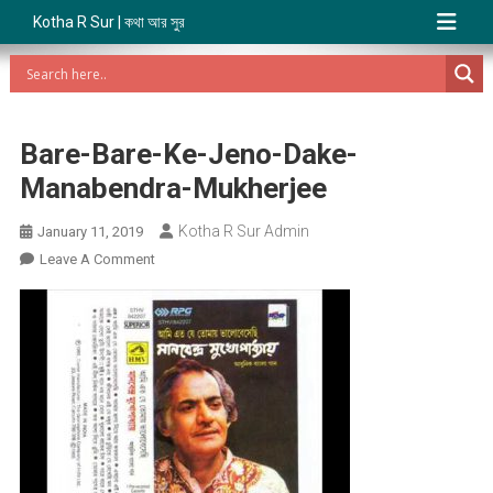
Kotha R Sur | কথা আর সুর
Bare-Bare-Ke-Jeno-Dake-
Manabendra-Mukherjee
Kotha R Sur Admin
January 11, 2019
On
Leave A Comment
Bare-
Bare-
Ke-
Jeno-
Dake-
Manabendra-
Mukherjee