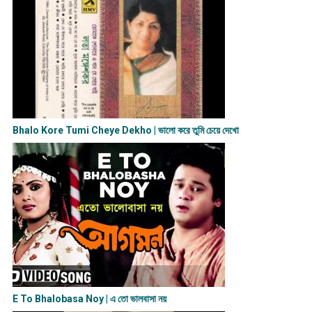
Bhalo Kore Tumi Cheye Dekho | ভালো করে তুমি চেয়ে দেখো
E To Bhalobasa Noy | এ তো ভালবাসা ন​য়