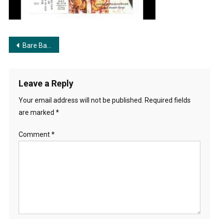
Post
Bare Bare Ke Jeno Dake | বারে বারে কে যেন ডাকে
navigation
Leave a Reply
Your email address will not be published.
Required fields
are marked
*
Comment
*