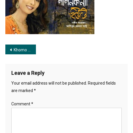
Post
Khomo Khomo Oporadh | ক্ষম ক্ষম অপরাধ
navigation
Leave a Reply
Your email address will not be published.
Required fields
are marked
*
Comment
*