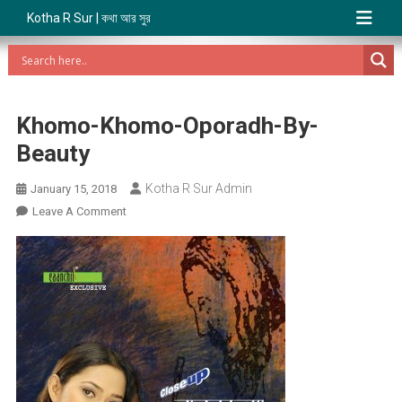
Kotha R Sur | কথা আর সুর
Khomo-Khomo-Oporadh-By-
Beauty
Kotha R Sur Admin
January 15, 2018
On
Leave A Comment
Khomo-
Khomo-
Oporadh-
By-
Beauty