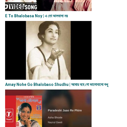
E To Bhalobasa Noy | এ তো ভালবাসা ন​য়
Amay Nohe Go Bhalobaso Shudhu | আমায় নহে গো ভালোবাসো শুধু