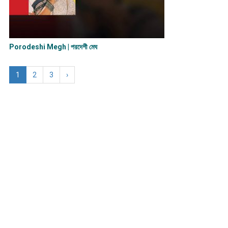
Porodeshi Megh | পরদেশী মেঘ
1
2
3
›