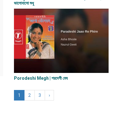
ভালোবাসো শুধু
Porodeshi Megh | পরদেশী মেঘ
1
2
3
›