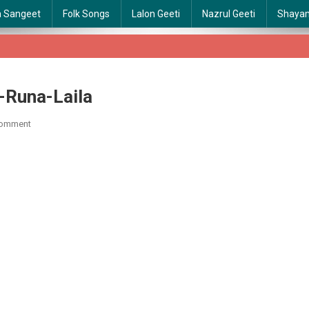
a Sangeet
Folk Songs
Lalon Geeti
Nazrul Geeti
Shaya
-Runa-Laila
On
Comment
Je-
Jan-
Premer-
Bhab-
Jane-
Na-
Runa-
Laila