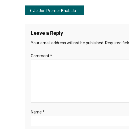
Post
Je Jon Premer Bhab Jane Na | যে জন প্রেমের ভাব জানে না
navigation
Leave a Reply
Your email address will not be published.
Required fie
Comment
*
Name
*