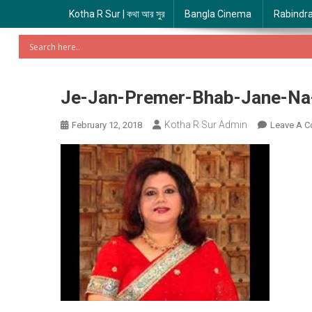
Kotha R Sur | কথা আর সুর
Bangla Cinema
Rabindr
Je-Jan-Premer-Bhab-Jane-Na
Kotha R Sur Admin
February 12, 2018
Leave A 