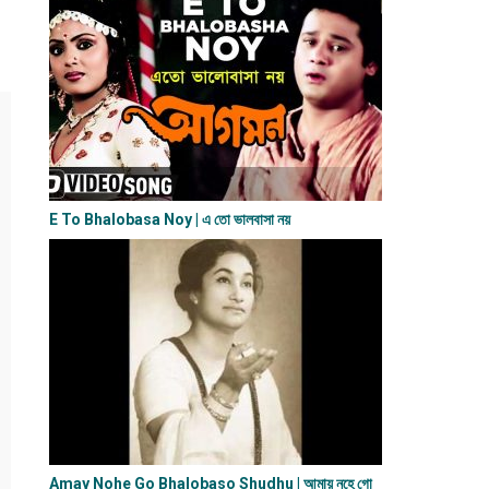
E To Bhalobasa Noy | এ তো ভালবাসা ন​য়
Amay Nohe Go Bhalobaso Shudhu | আমায় নহে গো