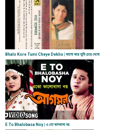
Bhalo Kore Tumi Cheye Dekho | ভালো করে তুমি চেয়ে দেখো
E To Bhalobasa Noy | এ তো ভালবাসা ন​য়