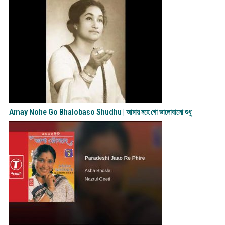
Amay Nohe Go Bhalobaso Shudhu | আমায় নহে গো ভালোবাসো শুধু