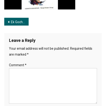
Post
Ek Gocha Rajanigondha | এক গোছা রজনীগন্ধা
navigation
Leave a Reply
Your email address will not be published.
Required fields
are marked
*
Comment
*