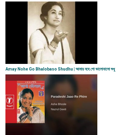
Amay Nohe Go Bhalobaso Shudhu | আমায় নহে গো ভালোবাসো শুধু