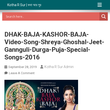
Kotha R Sur | কথা আর সুর
DHAK-BAJA-KASHOR-BAJA-
Video-Song-Shreya-Ghoshal-Jeet-
Gannguli-Durga-Puja-Special-
Songs-2016
Kotha R Sur Admin
September 28, 2019
On
Leave A Comment
DHAK-
BAJA-
KASHOR-
BAJA-
Video-
Song-