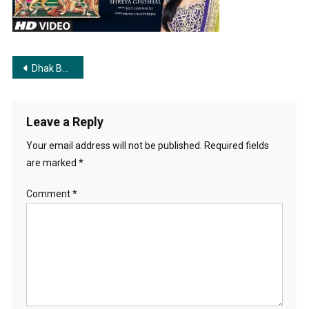
Shreya-
Ghoshal-
Jeet-
Gannguli-
Post
Dhak Baja Kasor Baja | ঢাক বাজা কাঁসর বাজা
Durga-
Puja-
navigation
Special-
Songs-
Leave a Reply
2016
Your email address will not be published.
Required fields
are marked
*
Comment
*