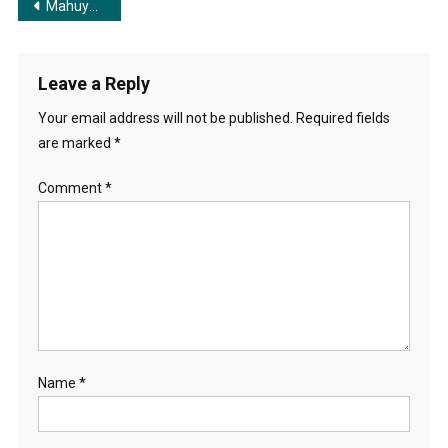
Post
Mahuyay Jomeche Aj Mou Go | মহুয়ায় জমেছে আজ মৌ গো
navigation
Leave a Reply
Your email address will not be published.
Required fields
are marked
*
Comment
*
Name
*