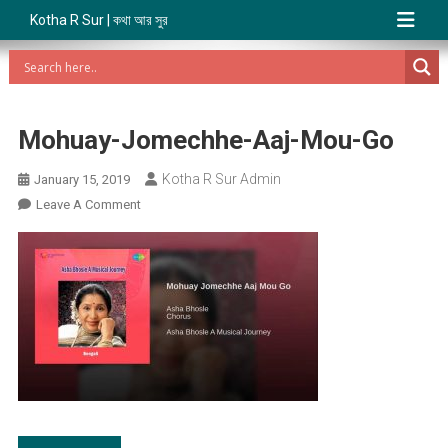
Kotha R Sur | কথা আর সুর
Mohuay-Jomechhe-Aaj-Mou-Go
Kotha R Sur Admin
January 15, 2019
On
Leave A Comment
Mohuay-
Jomechhe-
Aaj-
Mou-
Go