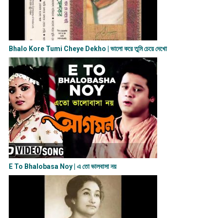
Bhalo Kore Tumi Cheye Dekho | ভালো করে তুমি চেয়ে দেখো
E To Bhalobasa Noy | এ তো ভালবাসা ন​য়