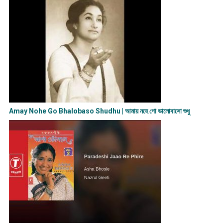
Amay Nohe Go Bhalobaso Shudhu | আমায় নহে গো ভালোবাসো শুধু