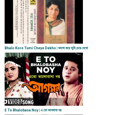
Bhalo Kore Tumi Cheye Dekho | ভালো করে তুমি চেয়ে দেখো
E To Bhalobasa Noy | এ তো ভালবাসা ন​য়