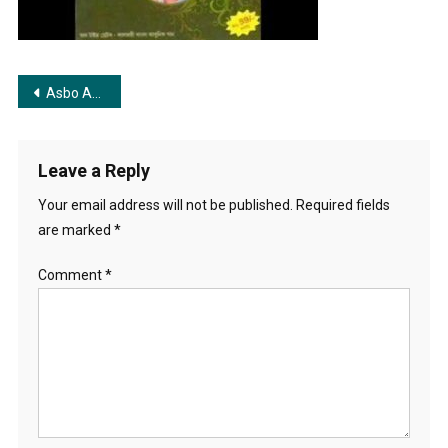
Post
Asbo Ar Ekdin Aj Jai | আসব আর একদিন আজ যাই
navigation
Leave a Reply
Your email address will not be published.
Required fields
are marked
*
Comment
*