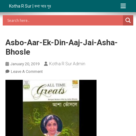
Kotha R Sur | কথা আর সুর
Asbo-Aar-Ek-Din-Aaj-Jai-Asha-
Bhosle
Kotha R Sur Admin
January 20, 2019
On
Leave A Comment
Asbo-
Aar-
Ek-
Din-
Aaj-
Jai-
Asha-
Bhosle