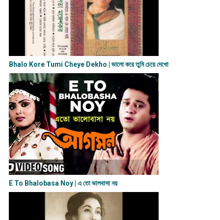
Bhalo Kore Tumi Cheye Dekho | ভালো করে তুমি চেয়ে দেখো
E To Bhalobasa Noy | এ তো ভালবাসা ন​য়