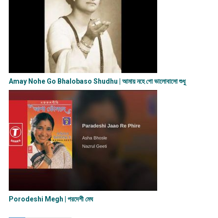
Amay Nohe Go Bhalobaso Shudhu | আমায় নহে গো ভালোবাসো শুধু
Porodeshi Megh | পরদেশী মেঘ