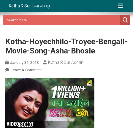
Kotha R Sur | কথা আর সুর
Kotha-Hoyechhilo-Troyee-Bengali-
Movie-Song-Asha-Bhosle
Kotha R Sur Admin
January 31, 2018
On
Leave A Comment
Kotha-
Hoyechhilo-
Troyee-
Bengali-
Movie-
Song-
Asha-
Bhosle