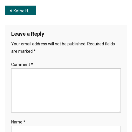
Post
Kothe Hoachilo | কথা হয়েছিল
navigation
Leave a Reply
Your email address will not be published.
Required fields
are marked
*
Comment
*
Name
*