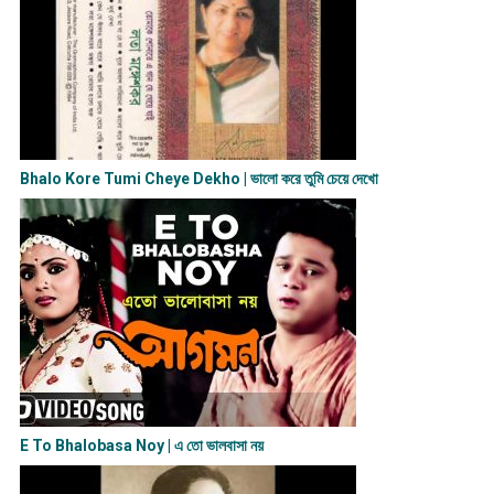
Bhalo Kore Tumi Cheye Dekho | ভালো করে তুমি চেয়ে দেখো
E To Bhalobasa Noy | এ তো ভালবাসা ন​য়