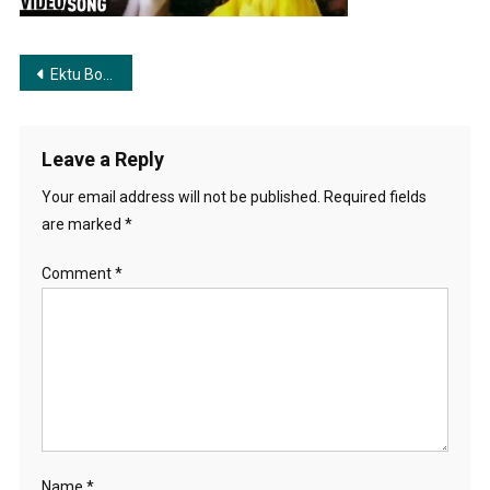
Movie-
Song-
Asha-
Post
Ektu Boso Chole Jeona | একটু বোসো চলে যেও না
Bhosle
navigation
Leave a Reply
Your email address will not be published.
Required fields
are marked
*
Comment
*
Name
*