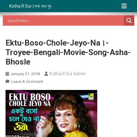
Kotha R Sur | কথা আর সুর
Ektu-Boso-Chole-Jeyo-Na।-
Troyee-Bengali-Movie-Song-Asha-
Bhosle
Kotha R Sur Admin
January 31, 2018
On
Leave A Comment
Ektu-
Boso-
Chole-
Jeyo-
Na।-
Troyee-
Bengali-