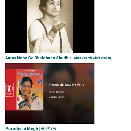
Amay Nohe Go Bhalobaso Shudhu | আমায় নহে গো ভালোবাসো শুধু
Porodeshi Megh | পরদেশী মেঘ