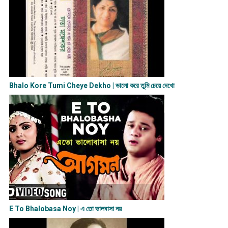
Bhalo Kore Tumi Cheye Dekho | ভালো করে তুমি চেয়ে দেখো
E To Bhalobasa Noy | এ তো ভালবাসা ন​য়