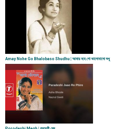
Amay Nohe Go Bhalobaso Shudhu | আমায় নহে গো ভালোবাসো শুধু
Porodeshi Megh | পরদেশী মেঘ