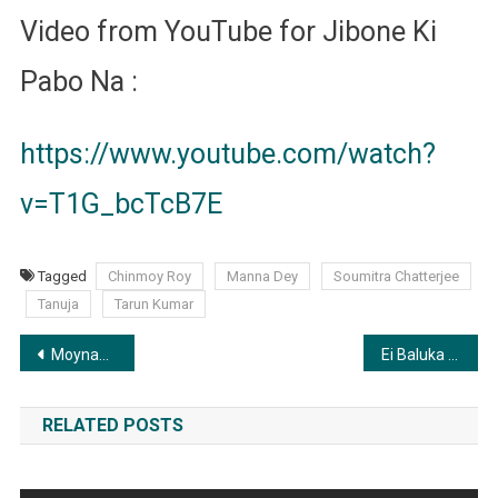
Video from YouTube for Jibone Ki
Pabo Na :
https://www.youtube.com/watch?
v=T1G_bcTcB7E
Tagged
Chinmoy Roy
Manna Dey
Soumitra Chatterjee
Tanuja
Tarun Kumar
Post
Moynamotir Pather Dhare | ময়নামতীর পথের ধারে
Ei Baluka Belai | এই বালুকা বেলায়
navigation
RELATED POSTS