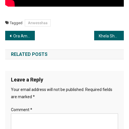
Tagged
Anwesshaa
Post
Ora Amar Mukher Bhasha | ওরা আমার মুখের ভাষা
Khela Shesh | খেলা শেষ
navigation
RELATED POSTS
Leave a Reply
Your email address will not be published.
Required fields
are marked
*
Comment
*