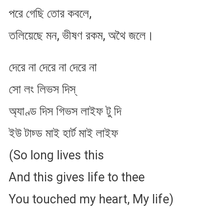
পরে গেছি তোর কবলে,
তলিয়েছে মন, ভীষণ রকম, অথৈ জলে।
দেরে না দেরে না দেরে না
সো লং লিভস দিস্
অ্যাণ্ড দিস গিভস লাইফ টু দি
ইউ টাচ্ড মাই হার্ট মাই লাইফ
(So long lives this
And this gives life to thee
You touched my heart, My life)