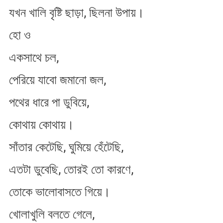
যখন খালি বৃষ্টি ছাড়া, ছিলনা উপায়।
হো ও
একসাথে চল,
পেরিয়ে যাবো জমানো জল,
পথের ধারে পা ডুবিয়ে,
কোথায় কোথায়।
সাঁতার কেটেছি, ঘুমিয়ে হেঁটেছি,
এতটা ডুবেছি, তোরই তো কারণে,
তোকে ভালোবাসতে গিয়ে।
খোলাখুলি বলতে গেলে,