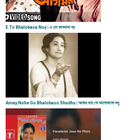
E To Bhalobasa Noy | এ তো ভালবাসা ন​য়
Amay Nohe Go Bhalobaso Shudhu | আমায় নহে গো ভালোবাসো শুধু