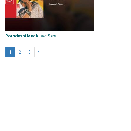
Porodeshi Megh | পরদেশী মেঘ
1
2
3
›