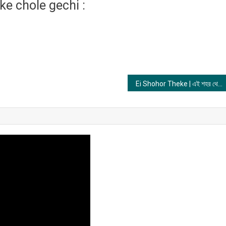
e chole gechi :
Ei Shohor Theke | এই শহর থেকে