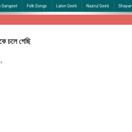
a Sangeet
Folk Songs
Lalon Geeti
Nazrul Geeti
Shaya
ে চলে গেছি
On
ts
Deke
Deke
Chole
Gechi
|
ডেকে
ডেকে
চলে
গেছি