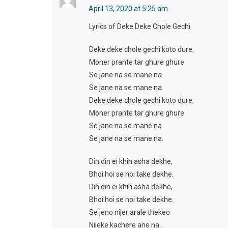
April 13, 2020 at 5:25 am
Lyrics of Deke Deke Chole Gechi:
Deke deke chole gechi koto dure,
Moner prante tar ghure ghure
Se jane na se mane na.
Se jane na se mane na.
Deke deke chole gechi koto dure,
Moner prante tar ghure ghure
Se jane na se mane na.
Se jane na se mane na.
Din din ei khin asha dekhe,
Bhoi hoi se noi take dekhe.
Din din ei khin asha dekhe,
Bhoi hoi se noi take dekhe.
Se jeno nijer arale thekeo
Nijeke kachere ane na.