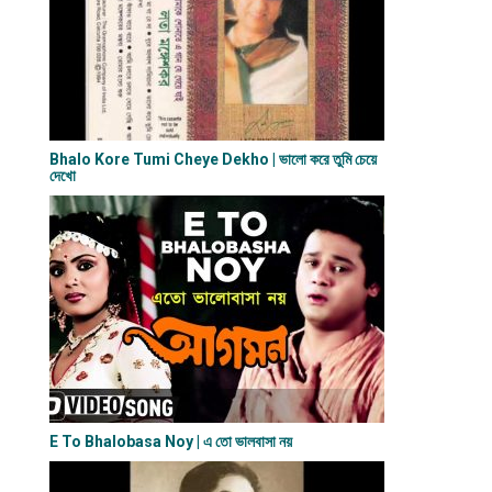
Bhalo Kore Tumi Cheye Dekho | ভালো করে তুমি চেয়ে
দেখো
E To Bhalobasa Noy | এ তো ভালবাসা ন​য়