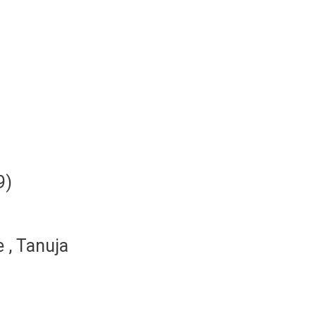
9)
 , Tanuja
a