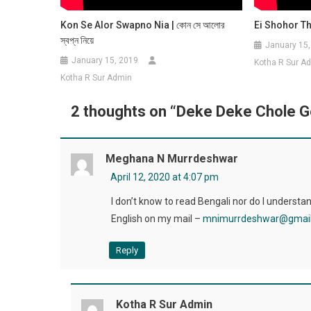
Kon Se Alor Swapno Nia | কোন সে আলোর
Ei Shohor The
স্বপ্ন নিয়ে
January 15,
January 15, 2019
Kotha R Sur A
Kotha R Sur Admin
2 thoughts on “
Deke Deke Chole Gech
Meghana N Murrdeshwar
April 12, 2020 at 4:07 pm
I don’t know to read Bengali nor do I understand 
English on my mail –
mnimurrdeshwar@gmai
Reply
Kotha R Sur Admin