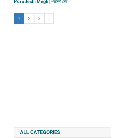
Porodeshi Megh | পরদেশী মেঘ
1
2
3
›
ALL CATEGORIES