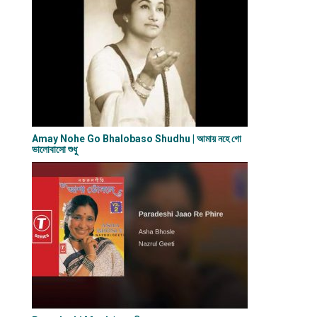
Amay Nohe Go Bhalobaso Shudhu | আমায় নহে গো
ভালোবাসো শুধু