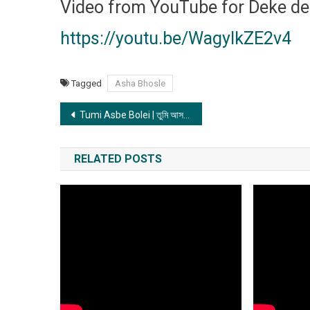
Video from YouTube for Deke dek
https://youtu.be/WagyIkZE2v4
Tagged
Asha Bhosle
Post
Tumi Asbe Bolei | তুমি আসবে বলেই
navigation
RELATED POSTS