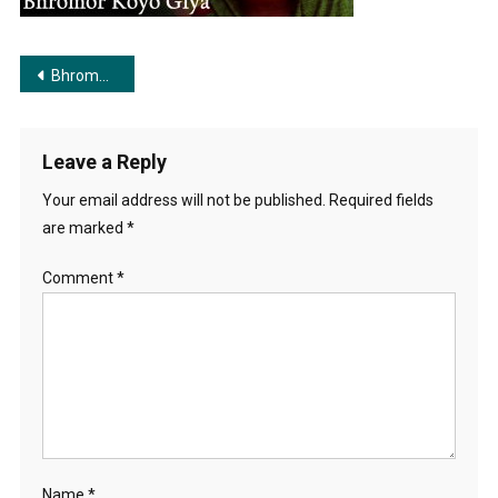
Song-
Iman-
Chakraborty
Post
Bhromor Koiyo Giya | ভ্রমর কইয়ো গিয়া
navigation
Leave a Reply
Your email address will not be published.
Required fields
are marked
*
Comment
*
Name
*