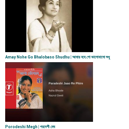
Amay Nohe Go Bhalobaso Shudhu | আমায় নহে গো ভালোবাসো শুধু
Porodeshi Megh | পরদেশী মেঘ