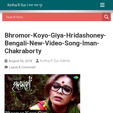
Kotha R Sur | কথা আর সুর
Bhromor-Koyo-Giya-Hridashoney-
Bengali-New-Video-Song-Iman-
Chakraborty
Kotha R Sur Admin
August 30, 2018
On
Leave A Comment
Bhromor-
Koyo-
Giya-
Hridashoney-
Bengali-
New-
Video-