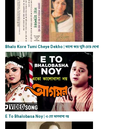
Bhalo Kore Tumi Cheye Dekho | ভালো করে তুমি চেয়ে দেখো
E To Bhalobasa Noy | এ তো ভালবাসা ন​য়