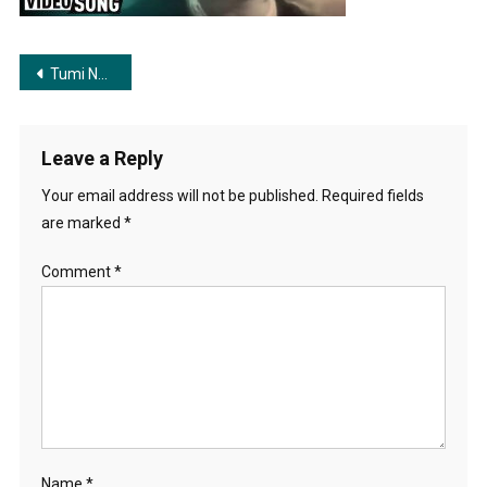
Deri-
Bengali-
Movie-
Post
Tumi Na Hoy Rohitey Kachhe | তুমি না হয় রহিতে কাছে
Song
navigation
Leave a Reply
Your email address will not be published.
Required fields
are marked
*
Comment
*
Name
*