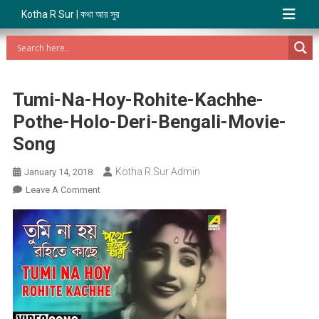
Kotha R Sur | কথা আর সুর
Tumi-Na-Hoy-Rohite-Kachhe-
Pothe-Holo-Deri-Bengali-Movie-
Song
Kotha R Sur Admin
January 14, 2018
On
Leave A Comment
Tumi-
Na-
Hoy-
Rohite-
Kachhe-
Pothe-
Holo-