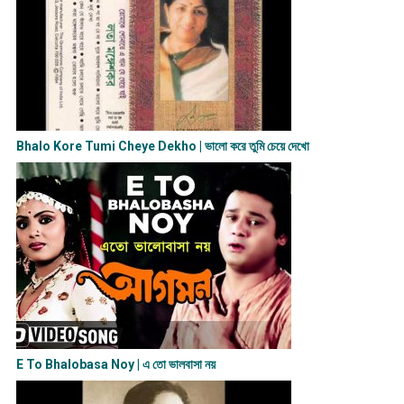
Bhalo Kore Tumi Cheye Dekho | ভালো করে তুমি চেয়ে দেখো
E To Bhalobasa Noy | এ তো ভালবাসা ন​য়