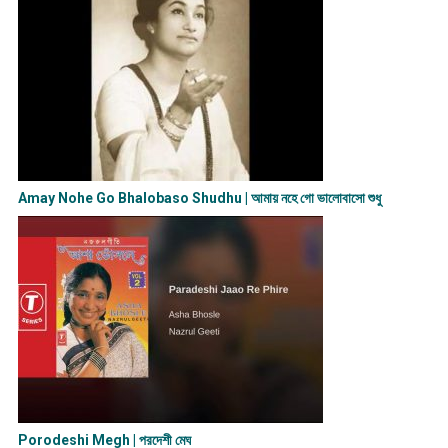
Amay Nohe Go Bhalobaso Shudhu | আমায় নহে গো ভালোবাসো শুধু
Porodeshi Megh | পরদেশী মেঘ