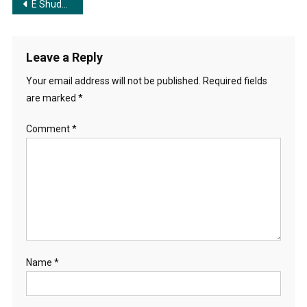
Post
E Shudhu Ganer Din | এ শুধু গানের দিন
navigation
Leave a Reply
Your email address will not be published.
Required fields
are marked
*
Comment
*
Name
*