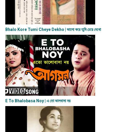
Bhalo Kore Tumi Cheye Dekho | ভালো করে তুমি চেয়ে দেখো
E To Bhalobasa Noy | এ তো ভালবাসা ন​য়