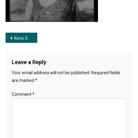
Picnic-
1972
Post
Keno Sorbonuser Nesha Dhoria | কেন সর্বনাশের নেশা ধরিয়ে
navigation
Leave a Reply
Your email address will not be published.
Required fields
are marked
*
Comment
*