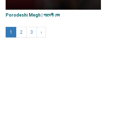
Porodeshi Megh | পরদেশী মেঘ
1
2
3
›