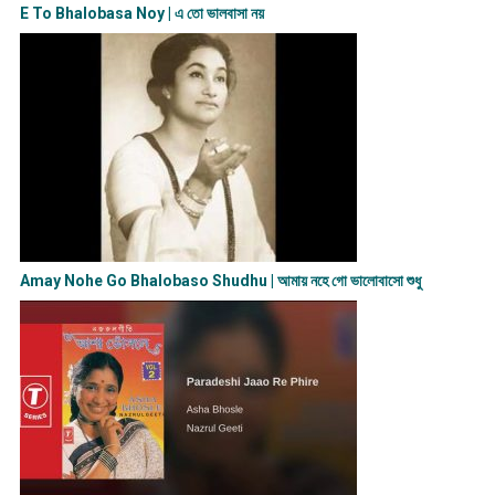
E To Bhalobasa Noy | এ তো ভালবাসা ন​য়
Amay Nohe Go Bhalobaso Shudhu | আমায় নহে গো ভালোবাসো শুধু