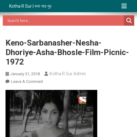
Kotha R Sur | কথা আর সুর
Keno-Sarbanasher-Nesha-
Dhoriye-Asha-Bhosle-Film-Picnic-
1972
Kotha R Sur Admin
January 31, 2018
On
Leave A Comment
Keno-
Sarbanasher-
Nesha-
Dhoriye-
Asha-
Bhosle-
Film-