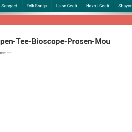
a Sangeet
Folk Songs
Lalon Geeti
Nazrul Geeti
Shaya
-Open-Tee-Bioscope-Prosen-Mou
On
omment
Tor-
Jonyo-
English-
Subtitles-
Open-
Tee-
Bioscope-
Prosen-
Mou