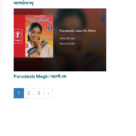
ভালোবাসো শুধু
Porodeshi Megh | পরদেশী মেঘ
1
2
3
›