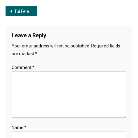
Post
Tui Fele Esechis Kare | তুই ফেলে এসেছিস কারে
navigation
Leave a Reply
Your email address will not be published.
Required fields
are marked
*
Comment
*
Name
*