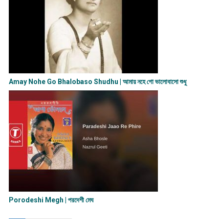
Amay Nohe Go Bhalobaso Shudhu | আমায় নহে গো ভালোবাসো শুধু
Porodeshi Megh | পরদেশী মেঘ