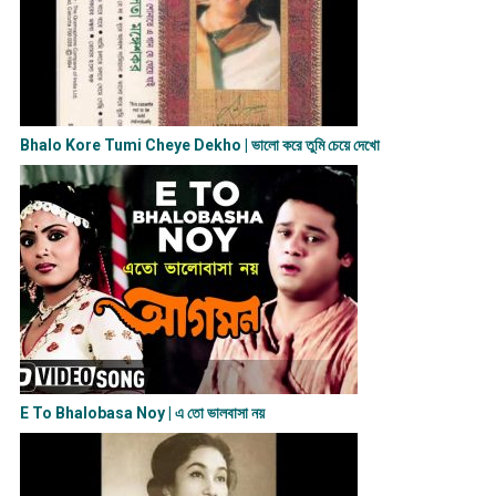
Bhalo Kore Tumi Cheye Dekho | ভালো করে তুমি চেয়ে দেখো
E To Bhalobasa Noy | এ তো ভালবাসা ন​য়