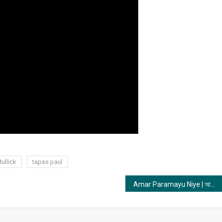
Mullick
tapas paul
Amar Paramayu Niye | আমার পরমায়ু নিয়ে