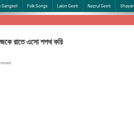
a Sangeet
Folk Songs
Lalon Geeti
Nazrul Geeti
Shaya
কে রাতে এসো শপথ করি
On
omment
Ajke
Rate
Eso
Shopoth
Kori
|
আজকে
রাতে
এসো
শপথ