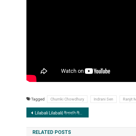
Tagged
Chumki Chowdhury
Indrani Sen
Ranjit 
Post
Lilabali Lilabali| লীলাবালি লীলাবালি
navigation
RELATED POSTS