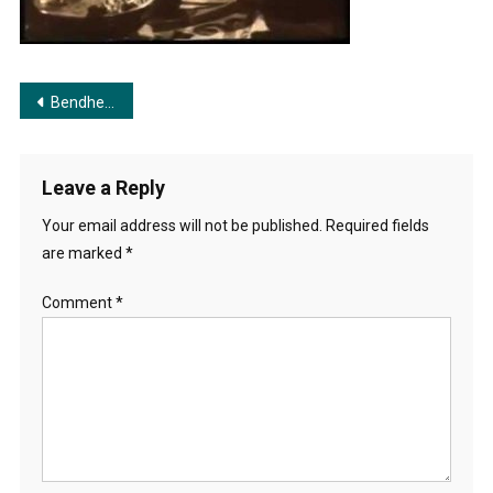
শোনাবো
তোমায়
Post
Bendhechhi Beena | বেঁধেছি বীণা
navigation
Leave a Reply
Your email address will not be published.
Required fields
are marked
*
Comment
*