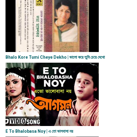
Bhalo Kore Tumi Cheye Dekho | ভালো করে তুমি চেয়ে দেখো
E To Bhalobasa Noy | এ তো ভালবাসা ন​য়