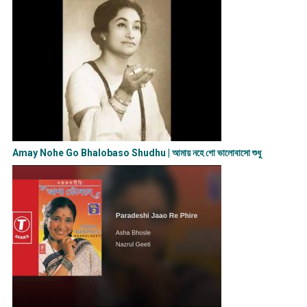
Amay Nohe Go Bhalobaso Shudhu | আমায় নহে গো ভালোবাসো শুধু