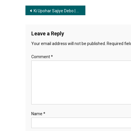
Post
Ki Upohar Sajiye Debo | কি উপহার সাজিয়ে দেবো
navigation
Leave a Reply
Your email address will not be published.
Required fie
Comment
*
Name
*