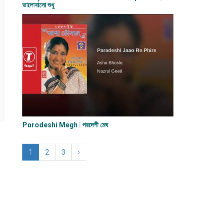
ভালোবাসো শুধু
Porodeshi Megh | পরদেশী মেঘ
1
2
3
›