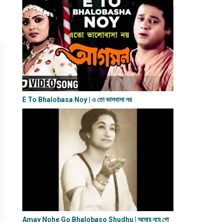
E To Bhalobasa Noy | এ তো ভালবাসা ন​য়
Amay Nohe Go Bhalobaso Shudhu | আমায় নহে গো