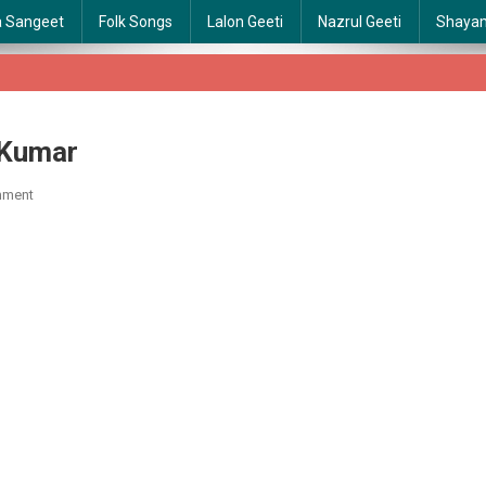
a Sangeet
Folk Songs
Lalon Geeti
Nazrul Geeti
Shaya
-Kumar
On
mment
92.-
Ki-
Upohar-
Sajiye-
Kishore-
Kumar