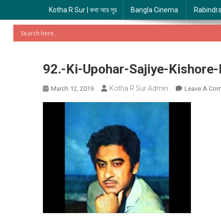
Kotha R Sur | কথা আর সুর
Bangla Cinema
Rabindr
92.-Ki-Upohar-Sajiye-Kishore
Kotha R Sur Admin
March 12, 2019
Leave A Co