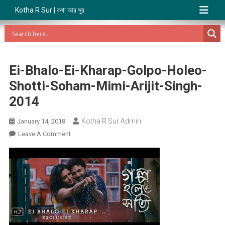
Kotha R Sur | কথা আর সুর
Ei-Bhalo-Ei-Kharap-Golpo-Holeo-
Shotti-Soham-Mimi-Arijit-Singh-
2014
Kotha R Sur Admin
January 14, 2018
On
Leave A Comment
Ei-
Bhalo-
Ei-
Kharap-
Golpo-
Holeo-
Shotti-