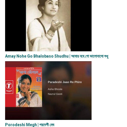
Amay Nohe Go Bhalobaso Shudhu | আমায় নহে গো ভালোবাসো শুধু
Porodeshi Megh | পরদেশী মেঘ