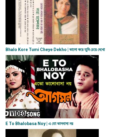
Bhalo Kore Tumi Cheye Dekho | ভালো করে তুমি চেয়ে দেখো
E To Bhalobasa Noy | এ তো ভালবাসা ন​য়