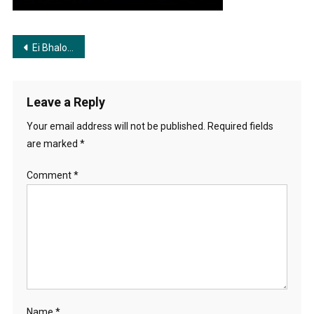
Soham-
Mimi-
Arijit-
Post
Ei Bhalo Ei Kharap | এই ভালো এই খারাপ
Singh-
2014
navigation
Leave a Reply
Your email address will not be published.
Required fields
are marked
*
Comment
*
Name
*