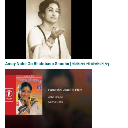
Amay Nohe Go Bhalobaso Shudhu | আমায় নহে গো ভালোবাসো শুধু