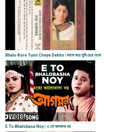
Bhalo Kore Tumi Cheye Dekho | ভালো করে তুমি চেয়ে দেখো
E To Bhalobasa Noy | এ তো ভালবাসা ন​য়