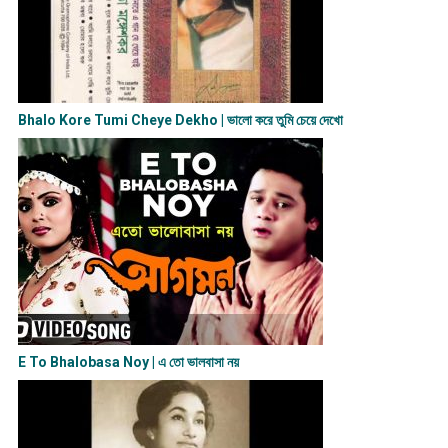
Bhalo Kore Tumi Cheye Dekho | ভালো করে তুমি চেয়ে দেখো
E To Bhalobasa Noy | এ তো ভালবাসা ন​য়