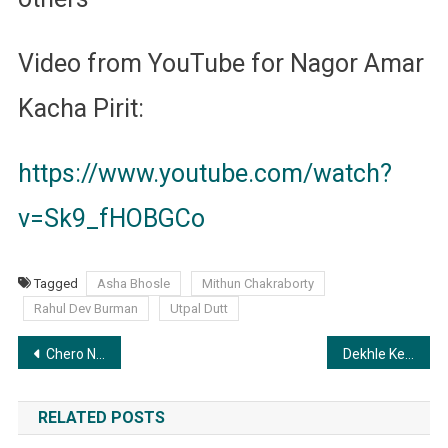
Video from YouTube for Nagor Amar
Kacha Pirit:
https://www.youtube.com/watch?
v=Sk9_fHOBGCo
Tagged
Asha Bhosle
Mithun Chakraborty
Rahul Dev Burman
Utpal Dutt
Post
Chero Na Chero Na Haath | ছেড়োনা ছেড়োনা হাত
Dekhle Kemon Tumi Khel | দেখলে কেমন তুমি খেল
navigation
RELATED POSTS