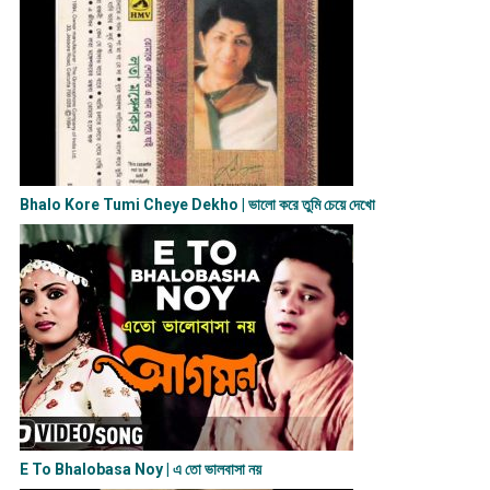
Bhalo Kore Tumi Cheye Dekho | ভালো করে তুমি চেয়ে দেখো
E To Bhalobasa Noy | এ তো ভালবাসা ন​য়