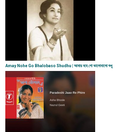
Amay Nohe Go Bhalobaso Shudhu | আমায় নহে গো ভালোবাসো শুধু