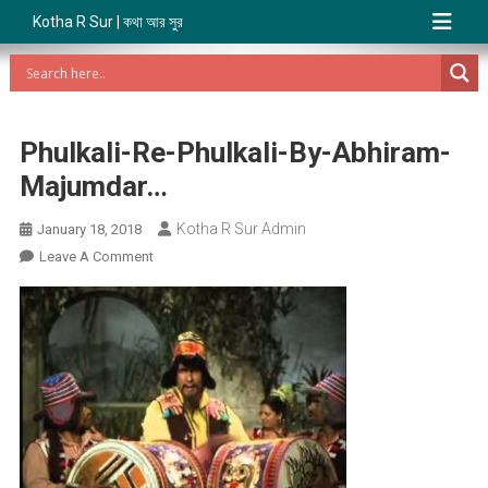
Kotha R Sur | কথা আর সুর
Phulkali-Re-Phulkali-By-Abhiram-
Majumdar…
Kotha R Sur Admin
January 18, 2018
On
Leave A Comment
Phulkali-
Re-
Phulkali-
By-
Abhiram-
Majumdar…