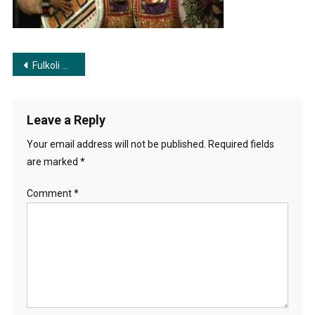
Post
Fulkoli Re Fulkoli | ফুলকলি রে ফুলকলি
navigation
Leave a Reply
Your email address will not be published.
Required fields
are marked
*
Comment
*