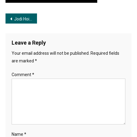
Post
Jodi Hoi Chor Kanta | যদি হই চোরকাঁটা
navigation
Leave a Reply
Your email address will not be published.
Required fields
are marked
*
Comment
*
Name
*