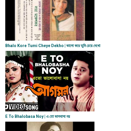
Bhalo Kore Tumi Cheye Dekho | ভালো করে তুমি চেয়ে দেখো
E To Bhalobasa Noy | এ তো ভালবাসা ন​য়