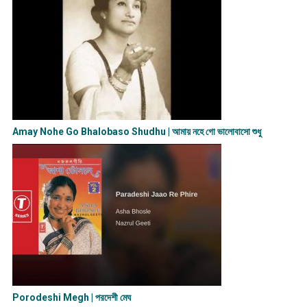
Amay Nohe Go Bhalobaso Shudhu | আমায় নহে গো ভালোবাসো শুধু
Porodeshi Megh | পরদেশী মেঘ