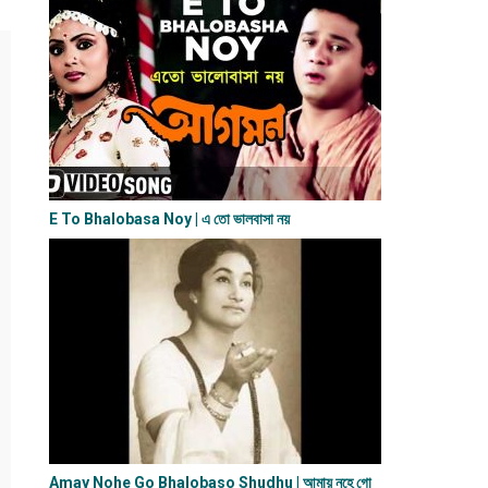
E To Bhalobasa Noy | এ তো ভালবাসা ন​য়
Amay Nohe Go Bhalobaso Shudhu | আমায় নহে গো