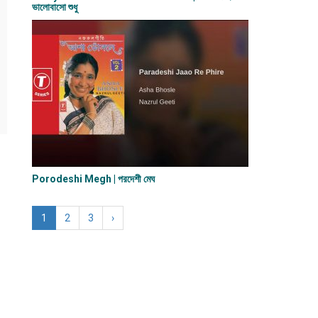
ভালোবাসো শুধু
Porodeshi Megh | পরদেশী মেঘ
1
2
3
›