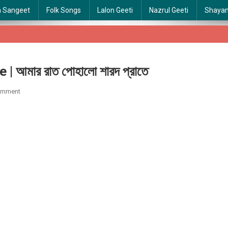
a Sangeet
Folk Songs
Lalon Geeti
Nazrul Geeti
Shaya
আমার রাত পোহালো শারদ প্রাতে
On
omment
Amar
Rat
Pohalo
Sharodo
Prate
|
আমার
রাত
পোহালো
শারদ
প্রাতে