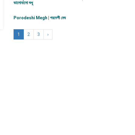
ভালোবাসো শুধু
Porodeshi Megh | পরদেশী মেঘ
1
2
3
›