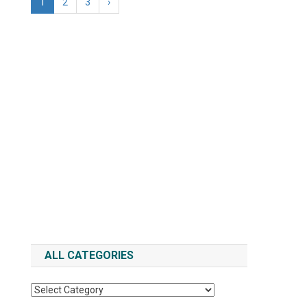
1
2
3
›
ALL CATEGORIES
All
Categories