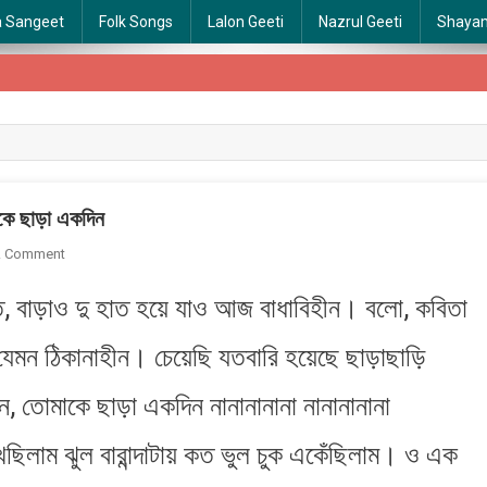
a Sangeet
Folk Songs
Lalon Geeti
Nazrul Geeti
Shaya
 ছাড়া একদিন
On
A Comment
Kothin
, বাড়াও দু হাত হয়ে যাও আজ বাধাবিহীন। বলো, কবিতা
Tomake
Chara
েমন ঠিকানাহীন। চেয়েছি যতবারি হয়েছে ছাড়াছাড়ি
Ekdin
|
, তোমাকে ছাড়া একদিন নানানানানা নানানানানা
কঠিন
তোমাকে
েছিলাম ঝুল বারান্দাটায় কত ভুল চুক একেঁছিলাম। ও এক
ছাড়া
একদিন