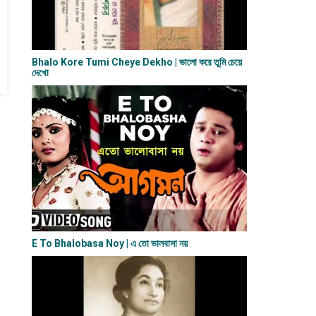
Bhalo Kore Tumi Cheye Dekho | ভালো করে তুমি চেয়ে
দেখো
E To Bhalobasa Noy | এ তো ভালবাসা ন​য়