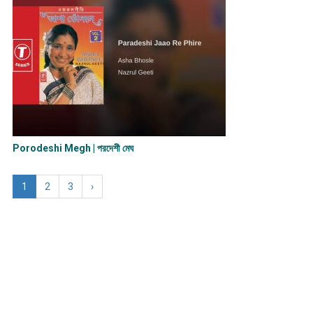
Porodeshi Megh | পরদেশী মেঘ
1
2
3
›