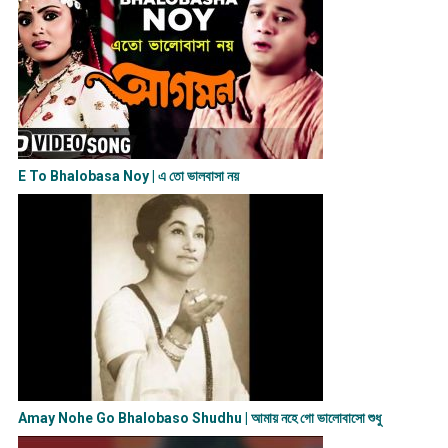
E To Bhalobasa Noy | এ তো ভালবাসা ন​য়
Amay Nohe Go Bhalobaso Shudhu | আমায় নহে গো ভালোবাসো শুধু