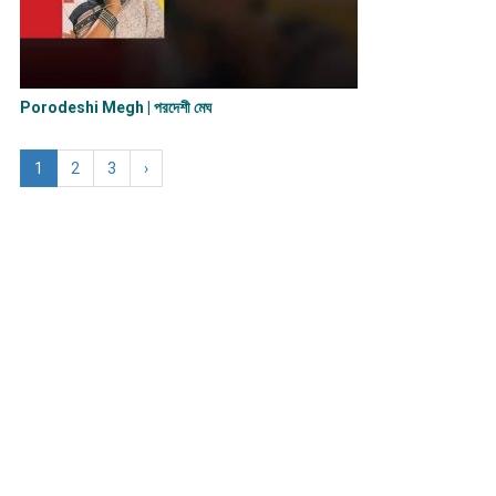
Porodeshi Megh | পরদেশী মেঘ
1
2
3
›