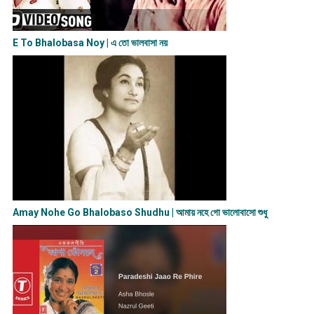
E To Bhalobasa Noy | এ তো ভালবাসা ন​য়
Amay Nohe Go Bhalobaso Shudhu | আমায় নহে গো ভালোবাসো শুধু