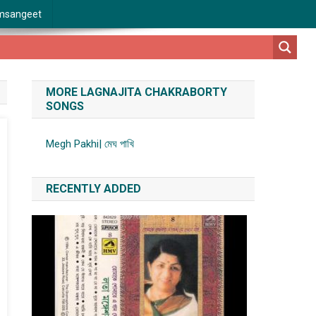
msangeet
MORE LAGNAJITA CHAKRABORTY
SONGS
Megh Pakhi| মেঘ পাখি
RECENTLY ADDED