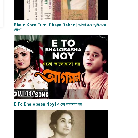
Bhalo Kore Tumi Cheye Dekho | ভালো করে তুমি চেয়ে
দেখো
E To Bhalobasa Noy | এ তো ভালবাসা ন​য়