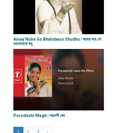
Amay Nohe Go Bhalobaso Shudhu | আমায় নহে গো
ভালোবাসো শুধু
Porodeshi Megh | পরদেশী মেঘ
1
2
3
›