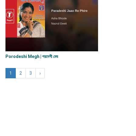
Porodeshi Megh | পরদেশী মেঘ
1
2
3
›