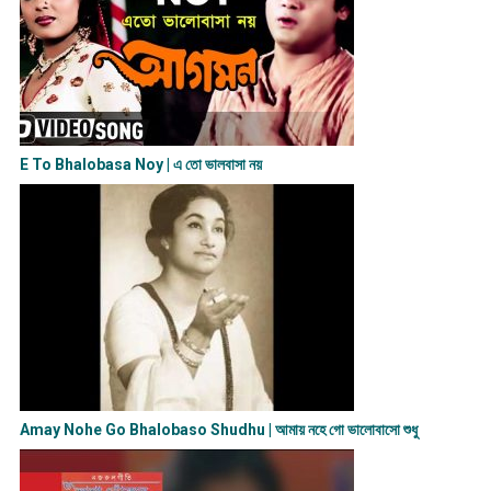
E To Bhalobasa Noy | এ তো ভালবাসা ন​য়
Amay Nohe Go Bhalobaso Shudhu | আমায় নহে গো ভালোবাসো শুধু