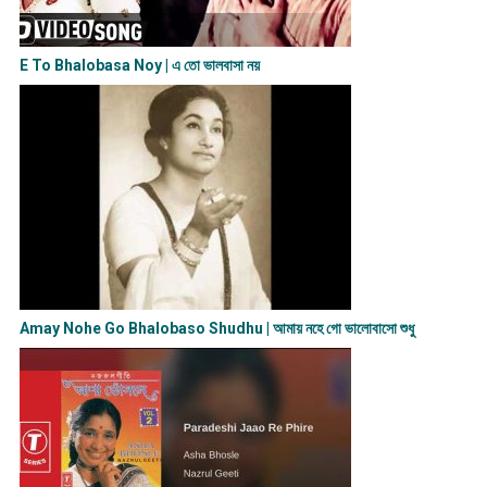
E To Bhalobasa Noy | এ তো ভালবাসা ন​য়
Amay Nohe Go Bhalobaso Shudhu | আমায় নহে গো ভালোবাসো শুধু