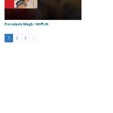
Porodeshi Megh | পরদেশী মেঘ
1
2
3
›