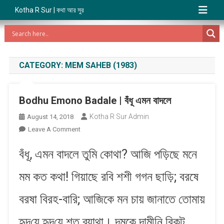
Kotha R Sur | কথা আর সুর
CATEGORY:
MEM SAHEB (1983)
Bodhu Emono Badale | বঁধূ এমন বাদলে
Kotha R Sur Admin
August 14, 2018
On
Leave A Comment
Bodhu
বঁধূ, এমন বাদলে তুমি কোথা? আজি প​ড়িছে মনে
Emono
Badale
মম কত কথা! গিয়াছে রবি শশী গগন ছাড়ি; বরষে
|
বঁধূ
বরষা বিরহ​-বারি; আজিকে মন চায় জানাতে তোমায়
এমন
বাদলে
হৃদ​য়ে হৃদ​য়ে শত ব্যাথা। দমকে দামীনি বিকট