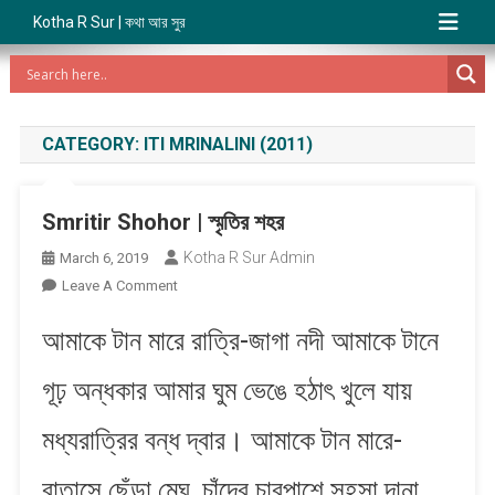
Kotha R Sur | কথা আর সুর
CATEGORY:
ITI MRINALINI (2011)
Smritir Shohor | স্মৃতির শহর
Kotha R Sur Admin
March 6, 2019
On
Leave A Comment
Smritir
আমাকে টান মারে রাত্রি-জাগা নদী আমাকে টানে
Shohor
|
গূঢ় অন্ধকার আমার ঘুম ভেঙে হঠাৎ খুলে যায়
স্মৃতির
শহর
মধ্যরাত্রির বন্ধ দ্বার। আমাকে টান মারে-
বাতাসে ছেঁড়া মেঘ, চাঁদের চারপাশে সহসা দানা