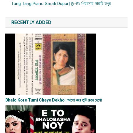
Tung Tang Piano Sarati Dupur| টুং-টাং পিয়ানোয় সারাটি দুপুর
RECENTLY ADDED
Bhalo Kore Tumi Cheye Dekho | ভালো করে তুমি চেয়ে দেখো