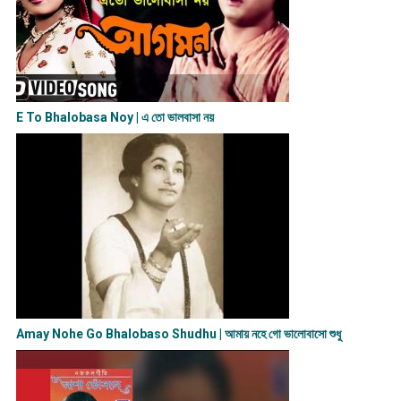
E To Bhalobasa Noy | এ তো ভালবাসা ন​য়
Amay Nohe Go Bhalobaso Shudhu | আমায় নহে গো ভালোবাসো শুধু