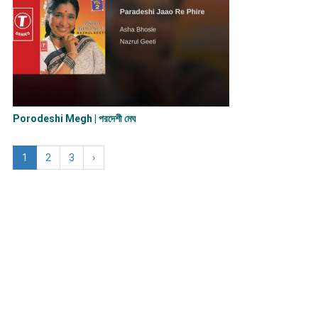
Porodeshi Megh | পরদেশী মেঘ
1
2
3
›