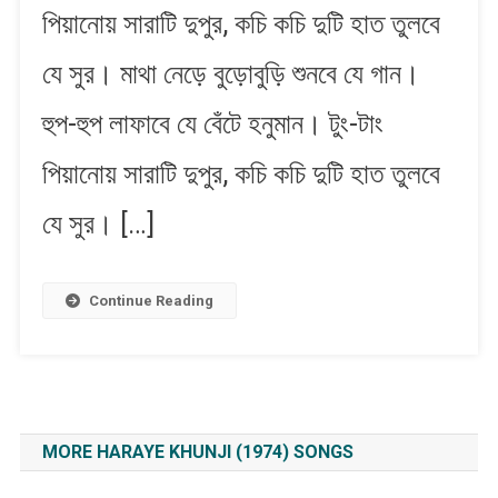
পিয়ানোয় সারাটি দুপুর, কচি কচি দুটি হাত তুলবে
পিয়ানোয়
সারাটি
যে সুর। মাথা নেড়ে বুড়োবুড়ি শুনবে যে গান।
দুপুর
হুপ-হুপ লাফাবে যে বেঁটে হনুমান। টুং-টাং
পিয়ানোয় সারাটি দুপুর, কচি কচি দুটি হাত তুলবে
যে সুর। […]
Continue Reading
MORE HARAYE KHUNJI (1974) SONGS