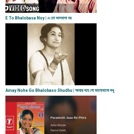
E To Bhalobasa Noy | এ তো ভালবাসা ন​য়
Amay Nohe Go Bhalobaso Shudhu | আমায় নহে গো ভালোবাসো শুধু