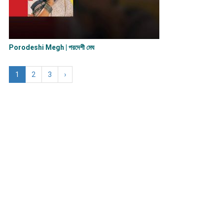
Porodeshi Megh | পরদেশী মেঘ
1
2
3
›