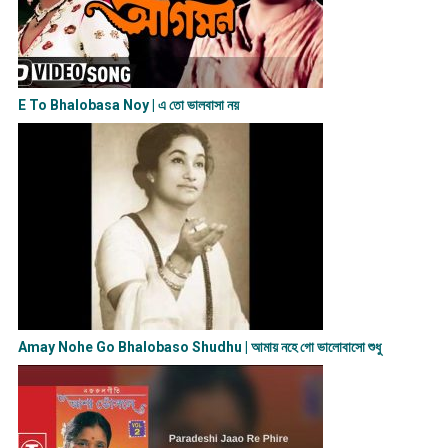
E To Bhalobasa Noy | এ তো ভালবাসা ন​য়
Amay Nohe Go Bhalobaso Shudhu | আমায় নহে গো ভালোবাসো শুধু