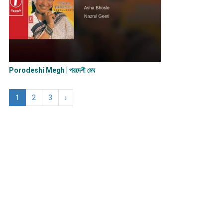
Porodeshi Megh | পরদেশী মেঘ
1
2
3
›