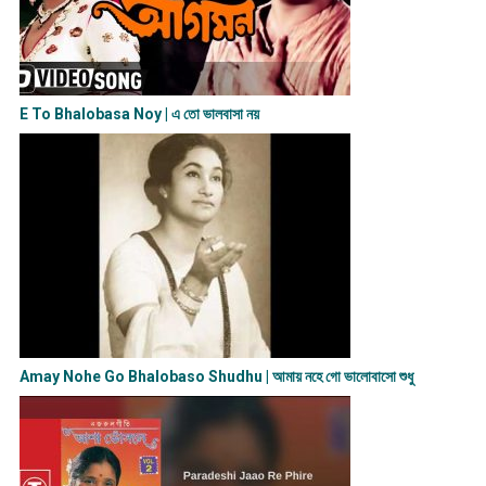
E To Bhalobasa Noy | এ তো ভালবাসা ন​য়
Amay Nohe Go Bhalobaso Shudhu | আমায় নহে গো ভালোবাসো শুধু