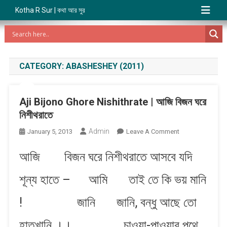
Kotha R Sur | কথা আর সুর
CATEGORY:
ABASHESHEY (2011)
Aji Bijono Ghore Nishithrate | আজি বিজন ঘরে
নিশীথরাতে
Admin
On
January 5, 2013
Leave A Comment
Aji
আজি বিজন ঘরে নিশীথরাতে আসবে যদি
Bijono
Ghore
শূন্য হাতে – আমি তাই তে কি ভয় মানি
Nishithrate
|
! জানি জানি, বন্ধু আছে তো
আজি
বিজন
হাতখানি ।। চাওয়া-পাওয়ার পথে
ঘরে