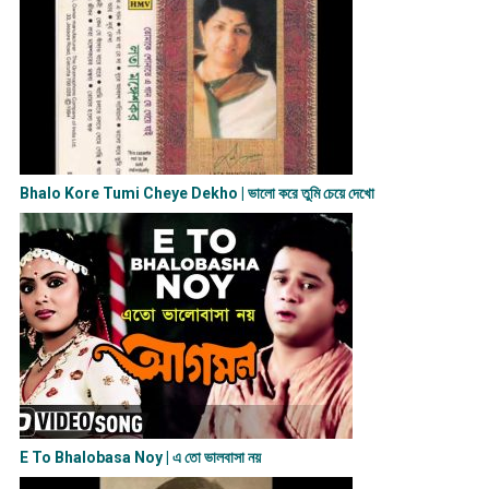
Bhalo Kore Tumi Cheye Dekho | ভালো করে তুমি চেয়ে দেখো
E To Bhalobasa Noy | এ তো ভালবাসা ন​য়