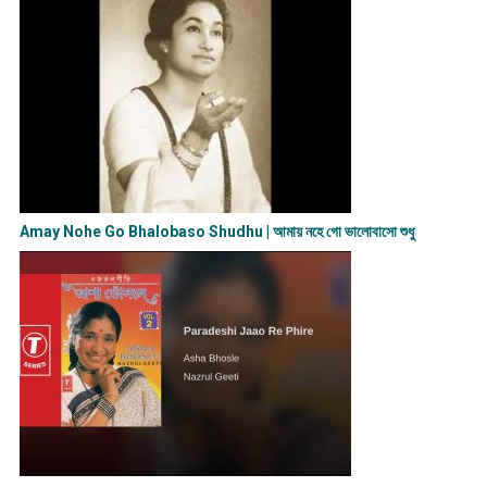
Amay Nohe Go Bhalobaso Shudhu | আমায় নহে গো ভালোবাসো শুধু