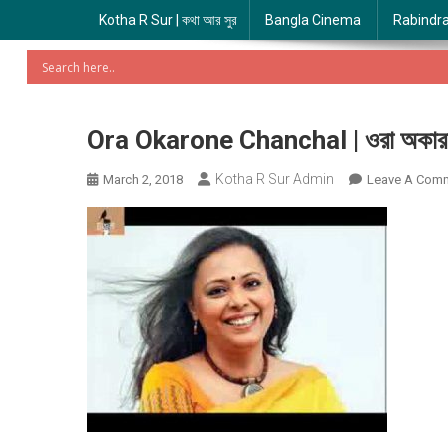
Kotha R Sur | কথা আর সুর
Bangla Cinema
Rabindr
Ora Okarone Chanchal | ওরা অকারণে
Kotha R Sur Admin
March 2, 2018
Leave A Com