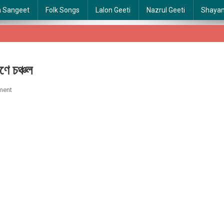
a Sangeet
Folk Songs
Lalon Geeti
Nazrul Geeti
Shaya
 চঞ্চল
On
ment
Ora
Okarone
Chanchal
|
ওরা
অকারণে
চঞ্চল