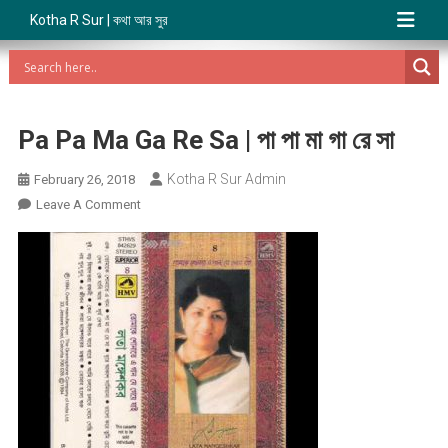
Kotha R Sur | কথা আর সুর
Pa Pa Ma Ga Re Sa | পা পা মা গা রে সা
Kotha R Sur Admin
February 26, 2018
On
Leave A Comment
Pa
Pa
Ma
Ga
Re
Sa
|
পা
পা
মা