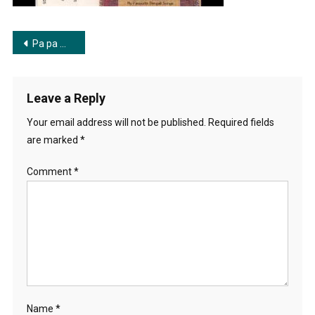
গা
রে
Post
সা
Pa pa ma ga re sa | পা পা মা গা রে সা
navigation
Leave a Reply
Your email address will not be published.
Required fields
are marked
*
Comment
*
Name
*