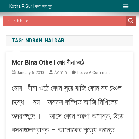
Kotha R Sur | কথা আর সুর
TAG:
INDRANI HALDAR
Mor Bina Othe | মোর বীনা ওঠে
Admin
On
January 6, 2013
Leave A Comment
Mor
মোর বীনা ওঠে কোন সুরে বাজি কোন নব চঞ্চল
Bina
Othe
চন্ধে । মম অন্তর কম্পিত আজি নিখিলের
|
মোর
হৃদয়স্পন্দে ।। আসে কোন তরুণ অশান্ত, উড়ে
বীনা
ওঠে
বসনাঞ্চলপ্রান্ত – আলোকের নৃত্যে বনান্ত