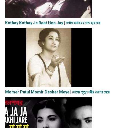
Kothay Kothay Je Raat Hoa Jay | কথায় কথায় যে রাত হয়ে যায়
Momer Putul Momir Desher Meye | মোমের পুতুল মমীর দেশের মেয়ে