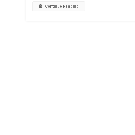
Ekla
Continue Reading
Cholo
Re
|
যদি
তোর
ডাক
শুনে
কেউ
না
আসে
তবে
একলা
চলো