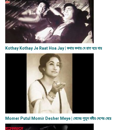
Kothay Kothay Je Raat Hoa Jay | কথায় কথায় যে রাত হয়ে যায়
Momer Putul Momir Desher Meye | মোমের পুতুল মমীর দেশের মেয়ে