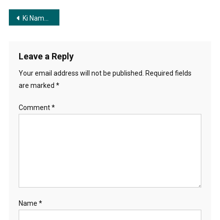
Post
Ki Name Deke Bolbo Tomake | কি নামে ডেকে বলবো তোমাকে
navigation
Leave a Reply
Your email address will not be published.
Required fields
are marked
*
Comment
*
Name
*