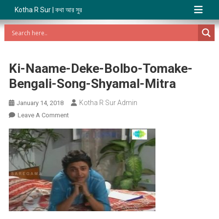
Kotha R Sur | কথা আর সুর
Ki-Naame-Deke-Bolbo-Tomake-
Bengali-Song-Shyamal-Mitra
Kotha R Sur Admin
January 14, 2018
On
Leave A Comment
Ki-
Naame-
Deke-
Bolbo-
Tomake-
Bengali-
Song-
Shyamal-
Mitra