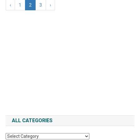
‹
1
2
3
›
ALL CATEGORIES
All