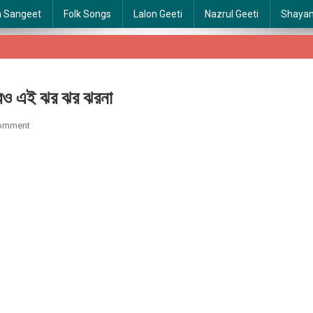
a Sangeet
Folk Songs
Lalon Geeti
Nazrul Geeti
Shaya
ও এই ঝর ঝর ঝরনা
On
Comment
Sureo
Ei
Jhor
Jhor
Jhorna
|
সুরেরও
এই
ঝর
ঝর
ঝরনা