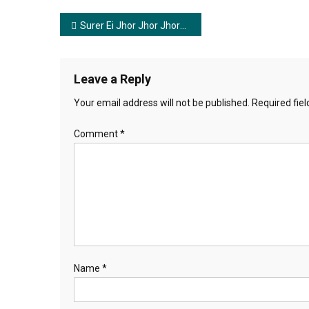
Post
Surer Ei Jhor Jhor Jhorna | সুরের এই ঝর ঝর ঝরনা
navigation
Leave a Reply
Your email address will not be published.
Required fie
Comment
*
Name
*