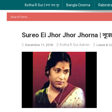
Kotha R Sur | কথা আর সুর
Bangla Cinema
Rabindr
Sureo Ei Jhor Jhor Jhorna | সুরের
Kotha R Sur Admin
December 11, 2018
Leave A 