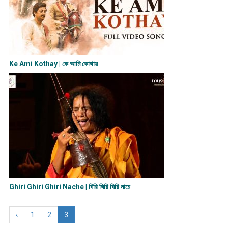
Ke Ami Kothay | কে আমি কোথায়
Ghiri Ghiri Ghiri Nache | ঘিরি ঘিরি ঘিরি নাচে
‹
1
2
3