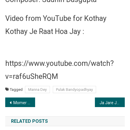
Video from YouTube for Kothay
Kothay Je Raat Hoa Jay :
https://www.youtube.com/watch?
v=raf6uSheRQM
Tagged
Manna Dey
Pulak Bandyopadhyay
Post
Momer Putul Momir Desher Meye | মোমের পুতুল মমীর দেশের মেয়ে
Ja Jare Ja Ja Pakhi | যা যারে যা যা পাখি
navigation
RELATED POSTS