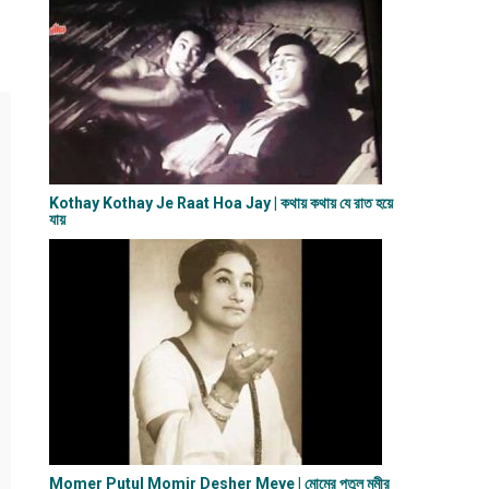
Kothay Kothay Je Raat Hoa Jay | কথায় কথায় যে রাত হয়ে
যায়
Momer Putul Momir Desher Meye | মোমের পুতুল মমীর