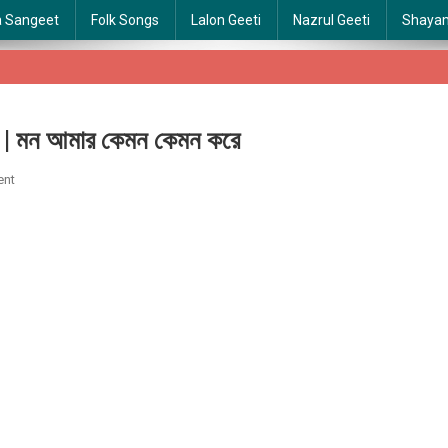
a Sangeet
Folk Songs
Lalon Geeti
Nazrul Geeti
Shaya
ন আমার কেমন কেমন করে
On
ent
Mon
Amar
Kemon
Kemon
Kore
|
মন
আমার
কেমন
কেমন
করে